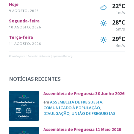
Hoje
22°C
9 AGOSTO, 2026
1m/s
Segunda-feira
28°C
10 AGOSTO, 2026
5m/s
Terça-feira
29°C
11 AGOSTO, 2026
4m/s
Previsão para o Concelho de Loures | openweather.org
NOTÍCIAS RECENTES
Assembleia de Freguesia 30 Junho 2026
em
ASSEMBLEIA DE FREGUESIA
,
COMUNICADO À POPULAÇÃO
,
DIVULGAÇÃO
,
UNIÃO DE FREGUESIAS
Assembleia de Freguesia 11 Maio 2026