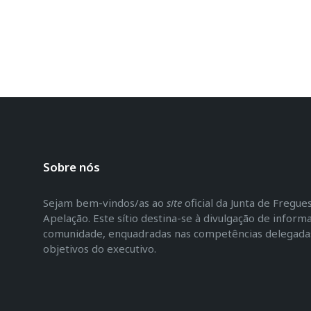
Sobre nós
Sejam bem-vindos/as ao
site
oficial da Junta de Fregu
Apelação. Este sítio destina-se à divulgação de inform
comunidade, enquadradas nas competências delegadas 
objetivos do executivo.