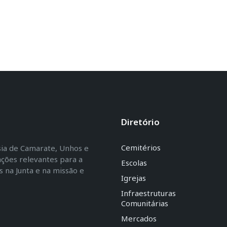
Diretório
Cemitérios
esia de Camarate, Unhos e
ações relevantes para a
Escolas
na Junta e na missão e
Igrejas
Infraestruturas
Comunitárias
Mercados