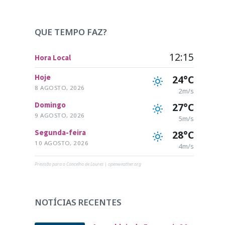
QUE TEMPO FAZ?
12:15
Hora Local
Hoje
24°C
8 AGOSTO, 2026
2m/s
Domingo
27°C
9 AGOSTO, 2026
5m/s
Segunda-feira
28°C
10 AGOSTO, 2026
4m/s
Previsão para o Concelho de Loures | openweather.org
NOTÍCIAS RECENTES