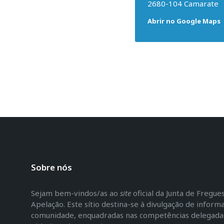
2680-104 Camarate
Abrir no Google Maps
Sobre nós
Sejam bem-vindos/as ao
site
oficial da Junta de Fregu
Apelação. Este sítio destina-se à divulgação de inform
comunidade, enquadradas nas competências delegadas 