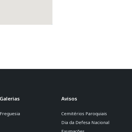
Galerias
Avisos
Freguesia
Cemitérios Paroquiais
Dia da Defesa Nacional
Exumações