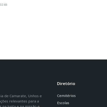
32 kB
Diretório
Cemitérios
esia de Camarate, Unhos e
ações relevantes para a
Escolas
na Junta e na missão e