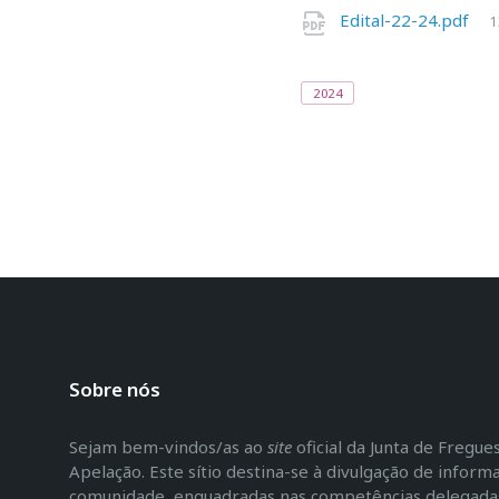
Edital-22-24.pdf
1
TAGS:
2024
Sobre nós
Sejam bem-vindos/as ao
site
oficial da Junta de Fregu
Apelação. Este sítio destina-se à divulgação de inform
comunidade, enquadradas nas competências delegadas 