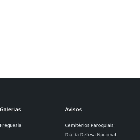
Galerias
Avisos
Freguesia
Cemitérios Paroquiais
Dia da Defesa Nacional