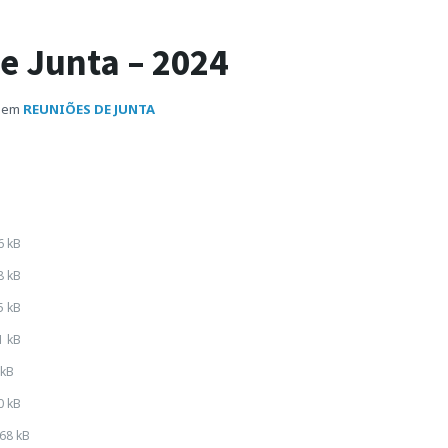
e Junta – 2024
em
REUNIÕES DE JUNTA
6 kB
8 kB
5 kB
1 kB
 kB
0 kB
68 kB